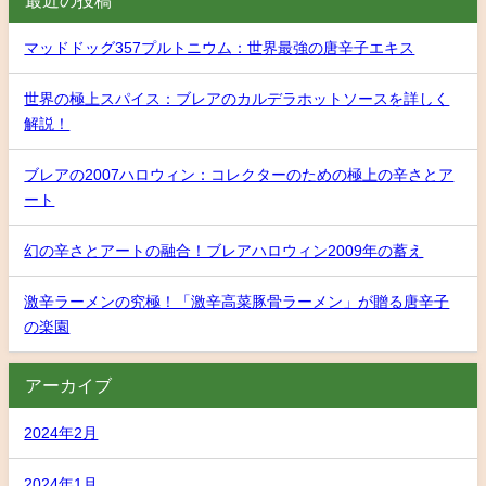
最近の投稿
マッドドッグ357プルトニウム：世界最強の唐辛子エキス
世界の極上スパイス：ブレアのカルデラホットソースを詳しく
解説！
ブレアの2007ハロウィン：コレクターのための極上の辛さとア
ート
幻の辛さとアートの融合！ブレアハロウィン2009年の蓄え
激辛ラーメンの究極！「激辛高菜豚骨ラーメン」が贈る唐辛子
の楽園
アーカイブ
2024年2月
2024年1月