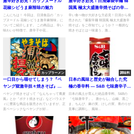
激辛好き必見！カップヌードル
激辛好き必見！日清爆裂辛麺 韓
花椒シビうま麻辣味の魅力
国風 極太大盛激辛焼そばの辛さ
とは？
こんにちは！ 今回は、日清食品の「カッ
辛い食べ物が大好きな方必見！日清から発
プヌードル 花椒シビうま激辛麻辣味」に
売された『爆裂辛麺 韓国風 極太大盛激辛
ついてご紹介します。 この商品は、辛い
焼そば』をご存知でしょうか？ 一般的な
味わいが特徴で、唐辛子や花...
焼きそばとは一味違う、激...
カップラーメン
調味料
一口目から咽せてしまう？『ペ
日本の風味と歴史が融合した究
ヤング獄激辛担々焼きそば』の
極の香辛料 ― S&B 七味唐辛子の
辛さは地獄？特徴や辛さレベル
魅力とおすすめ
ペヤング焼きそばって『なんちゃって蕎麦
日本の風土が育んだ絶品香辛料、S&Bの
風』とか『ポテト焼きそば』などバラエテ
「七味唐辛子」。 唐からし、山椒、黒ご
など紹介！
ィに豊富な商品を販売されていますが、正
ま、ちんぴ、麻の実、けしの実、青のりが
直ベーシックなペヤングが好...
見事に調和し、風味...