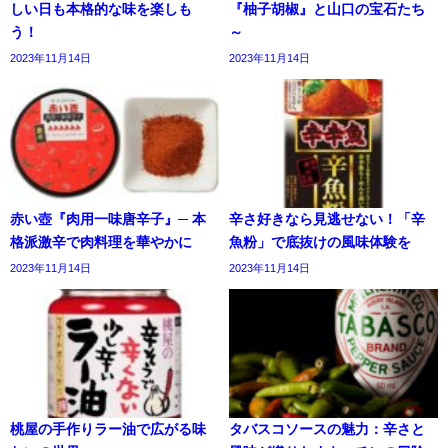
しい日も本格的な味を楽しも
『柚子胡椒』と山口の宝石たち
う！
～
2023年11月14日
2023年11月14日
赤い壺『肉用一味唐辛子』─ 本
辛さ好きなら見逃せない！「辛
格派激辛で肉料理を華やかに
魚粉」で底抜けの風味体験を
2023年11月14日
2023年11月14日
桃屋の手作りラー油で広がる味
タバスコソースの魅力：辛さと