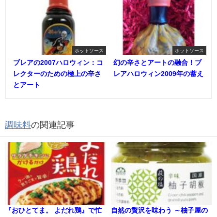
ホットソース
ホットソース
ブレアの2007ハロウィン：コ
幻の辛さとアートの融合！ブ
レクターのための極上の辛さ
レアハロウィン2009年の蓄え
とアート
調味料
の関連記事
『おひとてま。 よだれ鶏』で忙
自然の贅沢を味わう ～柚子屋の