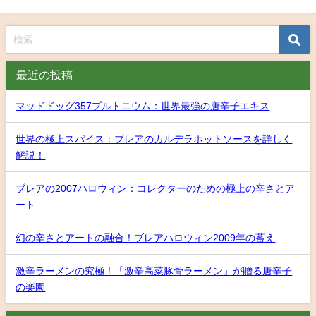
最近の投稿
マッドドッグ357プルトニウム：世界最強の唐辛子エキス
世界の極上スパイス：ブレアのカルデラホットソースを詳しく
解説！
ブレアの2007ハロウィン：コレクターのための極上の辛さとア
ート
幻の辛さとアートの融合！ブレアハロウィン2009年の蓄え
激辛ラーメンの究極！「激辛高菜豚骨ラーメン」が贈る唐辛子
の楽園