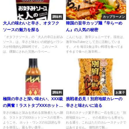
調味料
カップラーメン
大人の味わいと辛さ、オタフク
韓国の旨辛カップ麺『辛らーめ
ソースの魅力を探る
ん』の人気の秘密
「オタフクソース」の「大人の辛口お好み
こんにちは、激辛ジョニーです。現在は、
ソース」は、辛さと味わいの絶妙なバラン
激辛YouTuberとして主に活動していま
スが特徴的な調味料です。 このソース
す。 メモ 毎日1食は辛い料理を食べてま
は、燻製にされた完熟ハラペー...
す今まで食べた激辛料...
調味料
お菓子
極限の辛さと深い味わい、XXX級
挑戦者必見！別府地獄カレーの
の興奮！ラストタブXXXホットソ
辛さと味わいに迫る
ースの世界
辛さの極みと深みを求める冒険者たちへ贈
日本のスナック菓子界に一石を投じた「別
る、ラストタブXXXホットソースの世界へ
府地獄カレー」。 その名前からも察せら
ようこそ。 ホット・ワンズの伝説的な辛
れる通り、これはただのカレースナックで
さを体現し、最も辛い唐辛...
はありません。 個性的で魅...