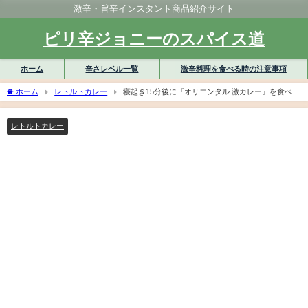
激辛・旨辛インスタント商品紹介サイト
ピリ辛ジョニーのスパイス道
ホーム
辛さレベル一覧
激辛料理を食べる時の注意事項
ホーム
レトルトカレー
寝起き15分後に『オリエンタル 激カレー』を食べる
と優雅な1日を過ごせる。
レトルトカレー