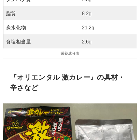
脂質
8.2g
炭水化物
21.2g
食塩相当量
2.6g
栄養成分表
『オリエンタル 激カレー』の具材・
辛さなど