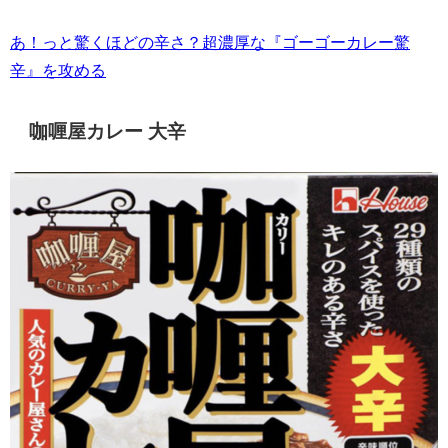
あ！っと驚くほどの辛さ？超濃厚な『ゴーゴーカレー驚
辛』を攻める
咖喱屋カレー 大辛