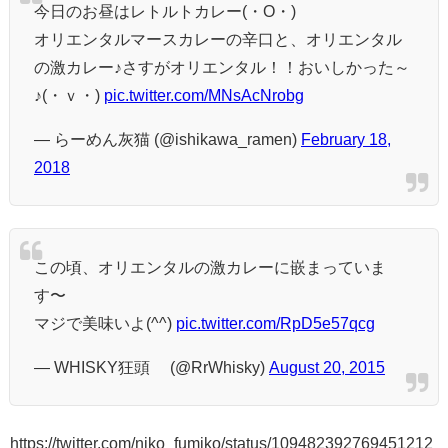
今日のお昼はレトルトカレー(・O・)
オリエンタルマースカレーの辛口と、オリエンタル
の激カレー♪さすがオリエンタル！！おいしかった～
♪(・ｖ・)
pic.twitter.com/MNsAcNrobg
— らーめん灰猫 (@ishikawa_ramen)
February 18,
2018
この頃、オリエンタルの激カレーに嵌まっていま
す〜
マジで美味いよ(^^)
pic.twitter.com/RpD5e57qcg
— WHISKY狂頭™ (@RrWhisky)
August 20, 2015
https://twitter.com/niko_fumiko/status/109482392769451212